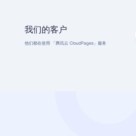
腾讯云 CloudPages
我们的客户
腾讯云建站CloudPages 是腾讯云首个跨团队协作
的首个跨团队协作打造的一站式自研模板建站Saa
品，基于腾讯云在云计算行业领先的基础上，通过
他们都在使用 「腾讯云 CloudPages」服务
底层技术融合构建的企业级模板建站服务，全流程
式建站，减少网站设计、服务部署等多环节流程，
用户快速安全上线网站。